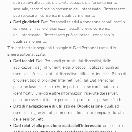
dati relativi alla salute o alla vita sessuale o all'orientamento 
sessuale, raccolti previo consenso dell’Interessato. L’Interessato 
può revocare il consenso in qualsiasi momento
Dati giudiziari
: Dati Personali relativi a condanne penali, reati o 
connessi a misure di sicurezza, raccolti previo consenso 
dell’Interessato. L’Interessato può revocare il consenso in 
qualsiasi momento.
Il Titolare tratta le seguenti tipologie di Dati Personali raccolti in 
maniera automatizzata:
Dati tecnici
: Dati Personali prodotti dai dispositivi, dalle 
applicazioni, dagli strumenti e dai protocolli utilizzati, quali ad 
esempio, informazioni sul dispositivo utilizzato, indirizzi IP, tipo di 
browser, tipo di provider Internet (ISP). Tali Dati Personali 
possono lasciare tracce che, in particolare se combinate con 
identificativi univoci e altre informazioni ricevute dai server, 
possono essere utilizzate per creare profili delle persone fisiche
Dati di navigazione e di utilizzo dell’Applicazione
: quali, ad 
esempio, pagine visitate, numero di clic, azioni compiute, durata 
delle sessioni, etc.
Dati relativi alla posizione esatta dell’Interessato
: ad esempio, 
dati di geolocalizzazione che identificano in modo preciso la 