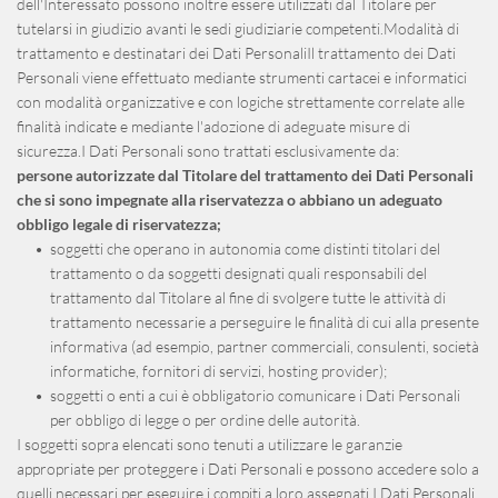
dell'Interessato possono inoltre essere utilizzati dal Titolare per 
tutelarsi in giudizio avanti le sedi giudiziarie competenti.Modalità di 
trattamento e destinatari dei Dati PersonaliIl trattamento dei Dati 
Personali viene effettuato mediante strumenti cartacei e informatici 
con modalità organizzative e con logiche strettamente correlate alle 
finalità indicate e mediante l'adozione di adeguate misure di 
sicurezza.I Dati Personali sono trattati esclusivamente da:
persone autorizzate dal Titolare del trattamento dei Dati Personali 
che si sono impegnate alla riservatezza o abbiano un adeguato 
obbligo legale di riservatezza;
soggetti che operano in autonomia come distinti titolari del 
trattamento o da soggetti designati quali responsabili del 
trattamento dal Titolare al fine di svolgere tutte le attività di 
trattamento necessarie a perseguire le finalità di cui alla presente 
informativa (ad esempio, partner commerciali, consulenti, società 
informatiche, fornitori di servizi, hosting provider);
soggetti o enti a cui è obbligatorio comunicare i Dati Personali 
per obbligo di legge o per ordine delle autorità.
I soggetti sopra elencati sono tenuti a utilizzare le garanzie 
appropriate per proteggere i Dati Personali e possono accedere solo a 
quelli necessari per eseguire i compiti a loro assegnati.I Dati Personali 