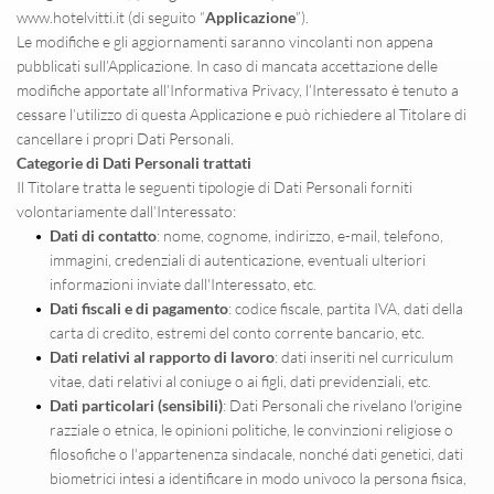
www.hotelvitti.it (di seguito “
Applicazione
”).
Le modifiche e gli aggiornamenti saranno vincolanti non appena 
pubblicati sull’Applicazione. In caso di mancata accettazione delle 
modifiche apportate all’Informativa Privacy, l’Interessato è tenuto a 
cessare l’utilizzo di questa Applicazione e può richiedere al Titolare di 
cancellare i propri Dati Personali.
Categorie di Dati Personali trattati
Il Titolare tratta le seguenti tipologie di Dati Personali forniti 
volontariamente dall’Interessato:
Dati di contatto
: nome, cognome, indirizzo, e-mail, telefono, 
immagini, credenziali di autenticazione, eventuali ulteriori 
informazioni inviate dall'Interessato, etc.
Dati fiscali e di pagamento
: codice fiscale, partita IVA, dati della 
carta di credito, estremi del conto corrente bancario, etc.
Dati relativi al rapporto di lavoro
: dati inseriti nel curriculum 
vitae, dati relativi al coniuge o ai figli, dati previdenziali, etc.
Dati particolari (sensibili)
: Dati Personali che rivelano l'origine 
razziale o etnica, le opinioni politiche, le convinzioni religiose o 
filosofiche o l'appartenenza sindacale, nonché dati genetici, dati 
biometrici intesi a identificare in modo univoco la persona fisica, 