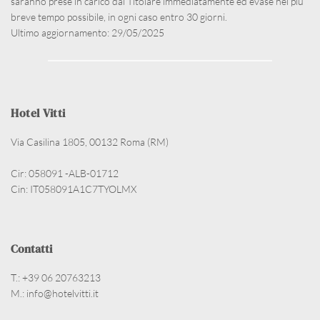
saranno prese in carico dal Titolare immediatamente ed evase nel più 
breve tempo possibile, in ogni caso entro 30 giorni.
Ultimo aggiornamento: 29/05/2025
Hotel Vitti
Via Casilina 1805, 00132 Roma (RM)
Cir: 058091 -ALB-01712 
Cin: IT058091A1C7TYOLMX
Contatti
T.: 
+39 06 20763213
M.: info@hotelvitti.it